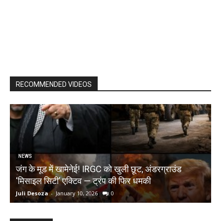
RECOMMENDED VIDEOS
NEWS
जंग के मूड में खामेनेई! IRGC को खुली छूट, अंडरग्राउंड
T
‘मिसाइल सिटी’ एक्टिव — ट्रंप की फिर धमकी
क
Juli Desoza
-
January 10, 2026
0
d