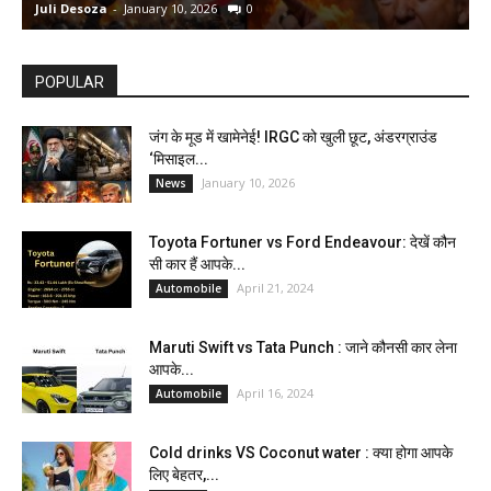
Juli Desoza
-
January 10, 2026
0
d
POPULAR
जंग के मूड में खामेनेई! IRGC को खुली छूट, अंडरग्राउंड
‘मिसाइल...
January 10, 2026
News
Toyota Fortuner vs Ford Endeavour: देखें कौन
सी कार हैं आपके...
April 21, 2024
Automobile
Maruti Swift vs Tata Punch : जाने कौनसी कार लेना
आपके...
April 16, 2024
Automobile
Cold drinks VS Coconut water : क्या होगा आपके
लिए बेहतर,...