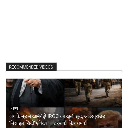
RECOMMENDED VIDEOS
NEWS
जंग के मूड में खामेनेई! IRGC को खुली छूट, अंडरग्राउंड
T
‘मिसाइल सिटी’ एक्टिव — ट्रंप की फिर धमकी
क