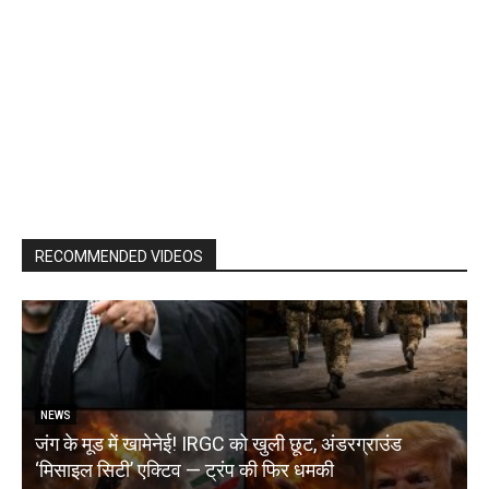
RECOMMENDED VIDEOS
NEWS
जंग के मूड में खामेनेई! IRGC को खुली छूट, अंडरग्राउंड
T
‘मिसाइल सिटी’ एक्टिव — ट्रंप की फिर धमकी
क