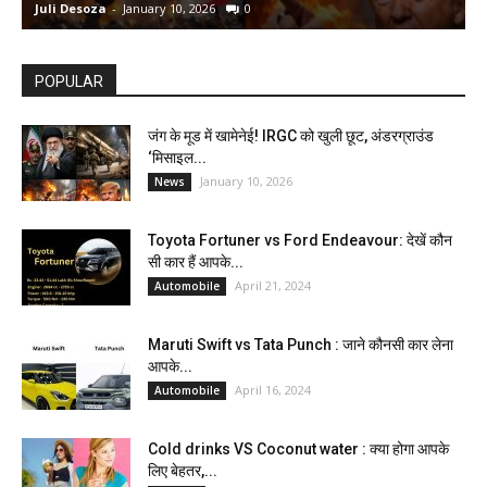
Juli Desoza
-
January 10, 2026
0
d
POPULAR
जंग के मूड में खामेनेई! IRGC को खुली छूट, अंडरग्राउंड
‘मिसाइल...
January 10, 2026
News
Toyota Fortuner vs Ford Endeavour: देखें कौन
सी कार हैं आपके...
April 21, 2024
Automobile
Maruti Swift vs Tata Punch : जाने कौनसी कार लेना
आपके...
April 16, 2024
Automobile
Cold drinks VS Coconut water : क्या होगा आपके
लिए बेहतर,...