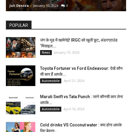
Juli Desoza
-
January 10, 2026
0
d
POPULAR
जंग के मूड में खामेनेई! IRGC को खुली छूट, अंडरग्राउंड
‘मिसाइल...
January 10, 2026
News
Toyota Fortuner vs Ford Endeavour: देखें कौन
सी कार हैं आपके...
April 21, 2024
Automobile
Maruti Swift vs Tata Punch : जाने कौनसी कार लेना
आपके...
April 16, 2024
Automobile
Cold drinks VS Coconut water : क्या होगा आपके
लिए बेहतर,...