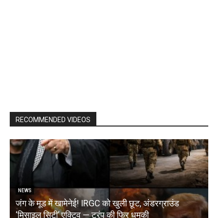
RECOMMENDED VIDEOS
NEWS
जंग के मूड में खामेनेई! IRGC को खुली छूट, अंडरग्राउंड
T
‘मिसाइल सिटी’ एक्टिव — ट्रंप की फिर धमकी
क