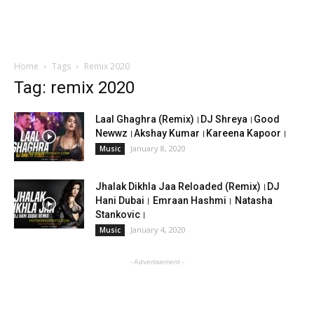
Home
Tags
Remix 2020
Tag: remix 2020
Laal Ghaghra (Remix)।DJ Shreya।Good
Newwz।Akshay Kumar।Kareena Kapoor।
January 8, 2020
Music
Jhalak Dikhla Jaa Reloaded (Remix)।DJ
Hani Dubai। Emraan Hashmi। Natasha
Stankovic।
January 4, 2020
Music
- Advertisement -