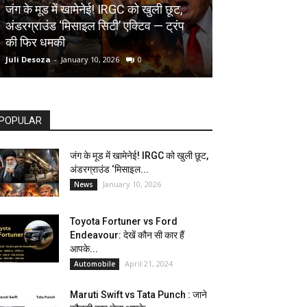
AUTOMOBILE
जंग के मूड में खामेनेई! IRGC को खुली छूट,
अंडरग्राउंड ‘मिसाइल सिटी’ एक्टिव — ट्रंप
Toyota Fortune
की फिर धमकी
देखें कौन सी कार ह
Juli Desoza
-
January 10, 2026
0
dhoni
-
April 21, 202
POPULAR
जंग के मूड में खामेनेई! IRGC को खुली छूट,
अंडरग्राउंड ‘मिसाइल...
January 10, 2026
News
Toyota Fortuner vs Ford
Endeavour: देखें कौन सी कार हैं
आपके...
April 21, 2024
Automobile
Maruti Swift vs Tata Punch : जाने