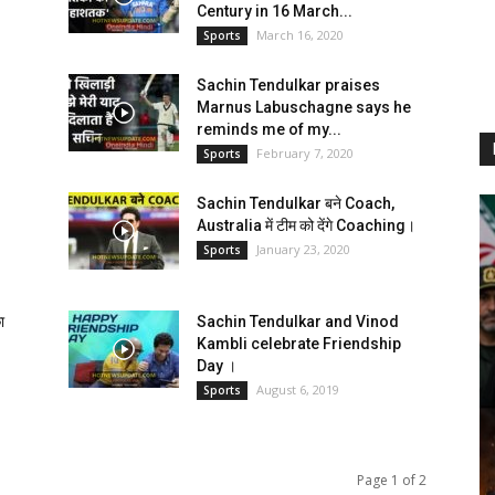
Century in 16 March...
March 16, 2020
Sports
Sachin Tendulkar praises
Marnus Labuschagne says he
reminds me of my...
February 7, 2020
Sports
Sachin Tendulkar बने Coach,
Australia में टीम को देंगे Coaching।
January 23, 2020
Sports
ा
Sachin Tendulkar and Vinod
Kambli celebrate Friendship
Day ।
August 6, 2019
Sports
Page 1 of 2