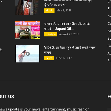
ट,
पंजाबी भाभी के सेक्सी डांस की वीडियो हुई
Li
इंटरनेट पर वायरल
E
May 8, 2018
Music
N
C
जापानी तेल लगाने का तरीका और उसके
फायदे । Japani Oil...
M
August 25, 2019
Lifestyle
S
G
VIDEO: आलिआ भट्ट ने उतारे कपड़े सबके
े
सामने
A
June 4, 2017
Celeb
Sp
OUT US
F
news update is your news, entertainment, music fashion