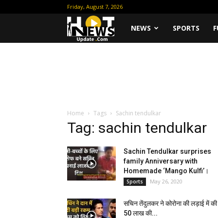
Friday, August 7, 2026
Hot
NEWS
SPORTS
F
News
Update
Home
Tags
Sachin tendulkar
Tag: sachin tendulkar
Sachin Tendulkar surprises
family Anniversary with
Homemade ‘Mango Kulfi’।
May 26, 2020
Sports
सचिन तेंदुलकर ने कोरोना की लड़ाई में की
50 लाख की...