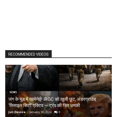
RECOMMENDED VIDEOS
NEWS
जंग के मूड में खामेनेई! IRGC को खुली छूट, अंडरग्राउंड
T
‘मिसाइल सिटी’ एक्टिव — ट्रंप की फिर धमकी
क
Juli Desoza
-
January 10, 2026
0
d