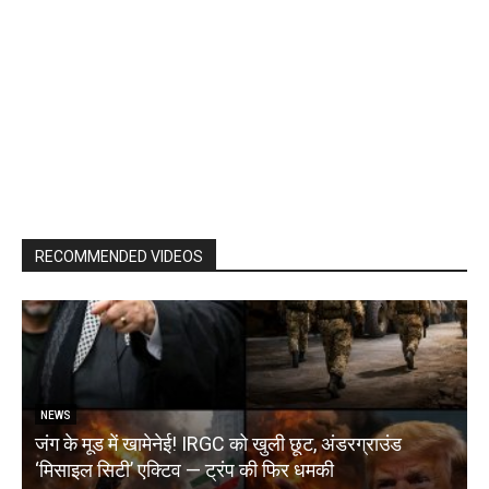
RECOMMENDED VIDEOS
NEWS
जंग के मूड में खामेनेई! IRGC को खुली छूट, अंडरग्राउंड
T
‘मिसाइल सिटी’ एक्टिव — ट्रंप की फिर धमकी
क