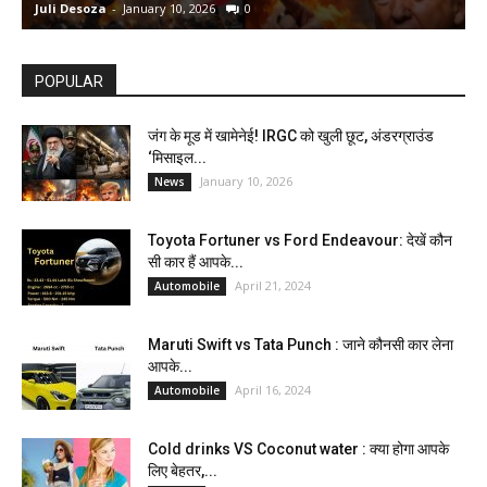
Juli Desoza
-
January 10, 2026
0
d
POPULAR
जंग के मूड में खामेनेई! IRGC को खुली छूट, अंडरग्राउंड
‘मिसाइल...
January 10, 2026
News
Toyota Fortuner vs Ford Endeavour: देखें कौन
सी कार हैं आपके...
April 21, 2024
Automobile
Maruti Swift vs Tata Punch : जाने कौनसी कार लेना
आपके...
April 16, 2024
Automobile
Cold drinks VS Coconut water : क्या होगा आपके
लिए बेहतर,...