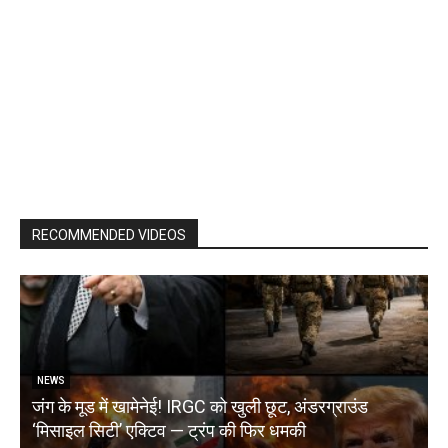
RECOMMENDED VIDEOS
NEWS
जंग के मूड में खामेनेई! IRGC को खुली छूट, अंडरग्राउंड
T
‘मिसाइल सिटी’ एक्टिव — ट्रंप की फिर धमकी
क