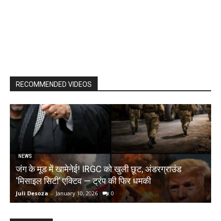
RECOMMENDED VIDEOS
NEWS
जंग के मूड में खामेनेई! IRGC को खुली छूट, अंडरग्राउंड
T
‘मिसाइल सिटी’ एक्टिव — ट्रंप की फिर धमकी
क
Juli Desoza
-
January 10, 2026
0
d