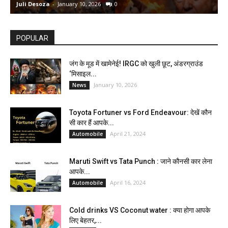
Juli Desoza
-
January 10, 2026
0
d
POPULAR
जंग के मूड में खामेनेई! IRGC को खुली छूट, अंडरग्राउंड
‘मिसाइल...
January 10, 2026
News
Toyota Fortuner vs Ford Endeavour: देखें कौन
सी कार हैं आपके...
April 21, 2024
Automobile
Maruti Swift vs Tata Punch : जाने कौनसी कार लेना
आपके...
April 16, 2024
Automobile
Cold drinks VS Coconut water : क्या होगा आपके
लिए बेहतर,...