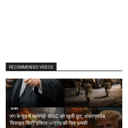
RECOMMENDED VIDEOS
NEWS
जंग के मूड में खामेनेई! IRGC को खुली छूट, अंडरग्राउंड
T
‘मिसाइल सिटी’ एक्टिव — ट्रंप की फिर धमकी
क