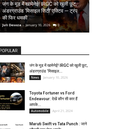
AUTOMOBILE
जंग के मूड में खामेनेई! IRGC को खुली छूट,
अंडरग्राउंड ‘मिसाइल सिटी’ एक्टिव — ट्रंप
Toyota Fortune
की फिर धमकी
देखें कौन सी कार ह
Juli Desoza
-
January 10, 2026
0
dhoni
-
April 21, 202
POPULAR
जंग के मूड में खामेनेई! IRGC को खुली छूट,
अंडरग्राउंड ‘मिसाइल...
January 10, 2026
News
Toyota Fortuner vs Ford
Endeavour: देखें कौन सी कार हैं
आपके...
April 21, 2024
Automobile
Maruti Swift vs Tata Punch : जाने