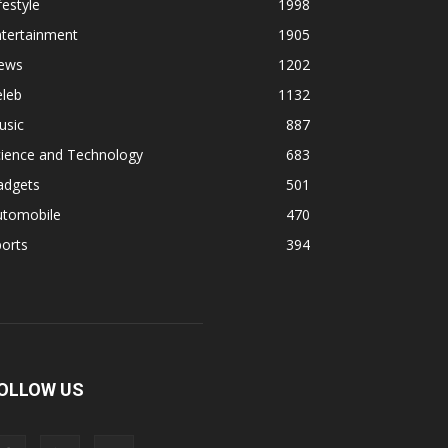
festyle
1998
ntertainment
1905
ews
1202
eleb
1132
usic
887
cience and Technology
683
adgets
501
utomobile
470
orts
394
OLLOW US