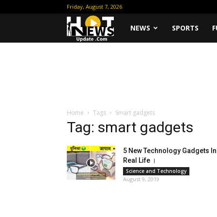
Friday, August 7, 2026
Hot
NEWS
SPORTS
F
News
Update
Home
Tags
Smart gadgets
Tag: smart gadgets
5 New Technology Gadgets In
Real Life ।
Science and Technology
August 9, 2019