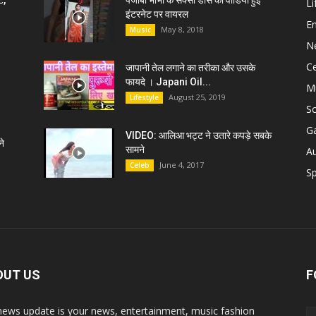
ट,
पंजाबी भाभी के सेक्सी डांस की वीडियो हुई
Li
इंटरनेट पर वायरल
E
May 8, 2018
Music
N
C
जापानी तेल लगाने का तरीका और उसके
फायदे । Japani Oil...
M
August 25, 2019
Lifestyle
S
G
VIDEO: आलिआ भट्ट ने उतारे कपड़े सबके
े
सामने
A
June 4, 2017
Celeb
Sp
OUT US
F
news update is your news, entertainment, music fashion