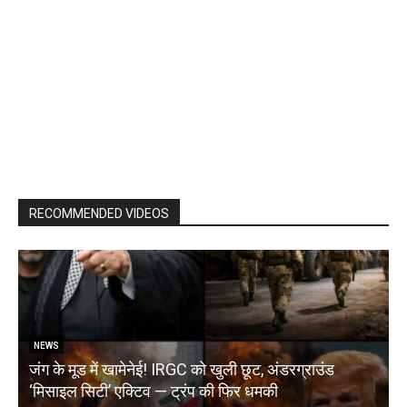
RECOMMENDED VIDEOS
NEWS
जंग के मूड में खामेनेई! IRGC को खुली छूट, अंडरग्राउंड
T
‘मिसाइल सिटी’ एक्टिव — ट्रंप की फिर धमकी
क