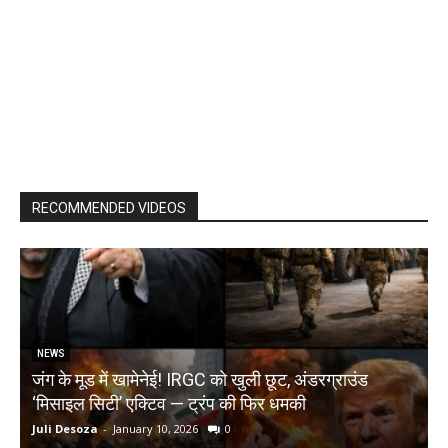
RECOMMENDED VIDEOS
NEWS
जंग के मूड में खामेनेई! IRGC को खुली छूट, अंडरग्राउंड
T
‘मिसाइल सिटी’ एक्टिव — ट्रंप की फिर धमकी
क
Juli Desoza
-
January 10, 2026
0
d