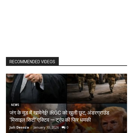
RECOMMENDED VIDEOS
NEWS
जंग के मूड में खामेनेई! IRGC को खुली छूट, अंडरग्राउंड
T
‘मिसाइल सिटी’ एक्टिव — ट्रंप की फिर धमकी
क
Juli Desoza
-
January 10, 2026
0
d