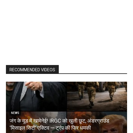
RECOMMENDED VIDEOS
NEWS
जंग के मूड में खामेनेई! IRGC को खुली छूट, अंडरग्राउंड
T
‘मिसाइल सिटी’ एक्टिव — ट्रंप की फिर धमकी
क