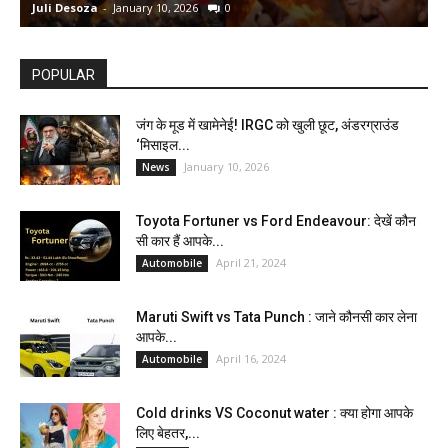
Juli Desoza
-
January 10, 2026
0
d
POPULAR
जंग के मूड में खामेनेई! IRGC को खुली छूट, अंडरग्राउंड
‘मिसाइल...
January 10, 2026
News
Toyota Fortuner vs Ford Endeavour: देखें कौन
सी कार हैं आपके...
April 21, 2024
Automobile
Maruti Swift vs Tata Punch : जाने कौनसी कार लेना
आपके...
April 16, 2024
Automobile
Cold drinks VS Coconut water : क्या होगा आपके
लिए बेहतर,...