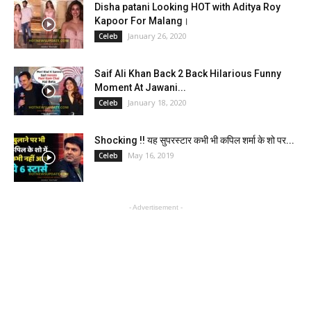
Disha patani Looking HOT with Aditya Roy
Kapoor For Malang।
January 26, 2020
Celeb
Saif Ali Khan Back 2 Back Hilarious Funny
Moment At Jawani...
January 18, 2020
Celeb
Shocking !! यह सुपरस्टार कभी भी कपिल शर्मा के शो पर...
May 16, 2019
Celeb
- Advertisement -