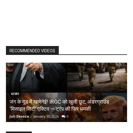
RECOMMENDED VIDEOS
NEWS
जंग के मूड में खामेनेई! IRGC को खुली छूट, अंडरग्राउंड
T
‘मिसाइल सिटी’ एक्टिव — ट्रंप की फिर धमकी
क
Juli Desoza
-
January 10, 2026
0
d