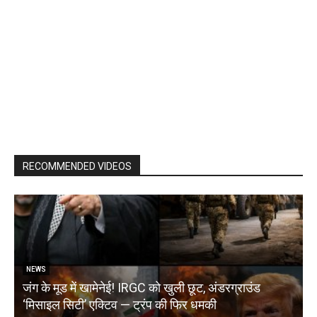
RECOMMENDED VIDEOS
NEWS
जंग के मूड में खामेनेई! IRGC को खुली छूट, अंडरग्राउंड
T
‘मिसाइल सिटी’ एक्टिव — ट्रंप की फिर धमकी
क