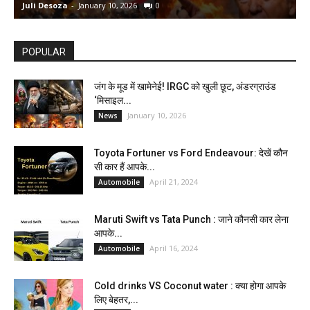
Juli Desoza
-
January 10, 2026
0
d
POPULAR
जंग के मूड में खामेनेई! IRGC को खुली छूट, अंडरग्राउंड
‘मिसाइल...
January 10, 2026
News
Toyota Fortuner vs Ford Endeavour: देखें कौन
सी कार हैं आपके...
April 21, 2024
Automobile
Maruti Swift vs Tata Punch : जाने कौनसी कार लेना
आपके...
April 16, 2024
Automobile
Cold drinks VS Coconut water : क्या होगा आपके
लिए बेहतर,...