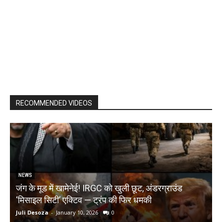
RECOMMENDED VIDEOS
NEWS
जंग के मूड में खामेनेई! IRGC को खुली छूट, अंडरग्राउंड
T
‘मिसाइल सिटी’ एक्टिव — ट्रंप की फिर धमकी
क
Juli Desoza
-
January 10, 2026
0
d