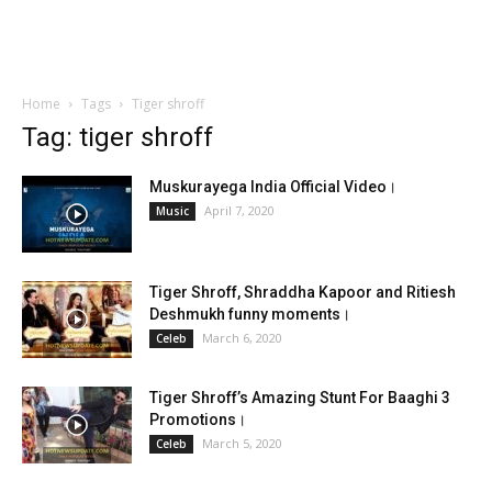
Home
Tags
Tiger shroff
Tag: tiger shroff
Muskurayega India Official Video।
April 7, 2020
Music
Tiger Shroff, Shraddha Kapoor and Ritiesh
Deshmukh funny moments।
March 6, 2020
Celeb
Tiger Shroff’s Amazing Stunt For Baaghi 3
Promotions।
March 5, 2020
Celeb