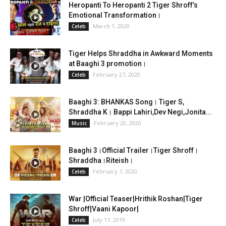
Heropanti To Heropanti 2 Tiger Shroff’s
Emotional Transformation।
March 1, 2020
Celeb
Tiger Helps Shraddha in Awkward Moments
at Baaghi 3 promotion।
February 27, 2020
Celeb
Baaghi 3: BHANKAS Song। Tiger S,
Shraddha K। Bappi Lahiri,Dev Negi,Jonita...
February 20, 2020
Music
Baaghi 3।Official Trailer।Tiger Shroff।
Shraddha।Riteish।
February 7, 2020
Celeb
War |Official Teaser|Hrithik Roshan|Tiger
Shroff|Vaani Kapoor|
July 17, 2019
Celeb