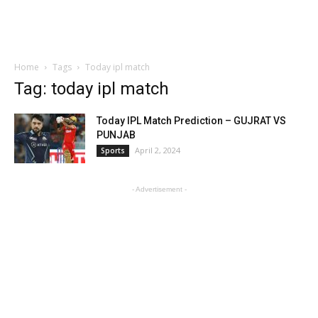
Home
Tags
Today ipl match
Tag: today ipl match
Today IPL Match Prediction – GUJRAT VS
PUNJAB
April 2, 2024
Sports
- Advertisement -