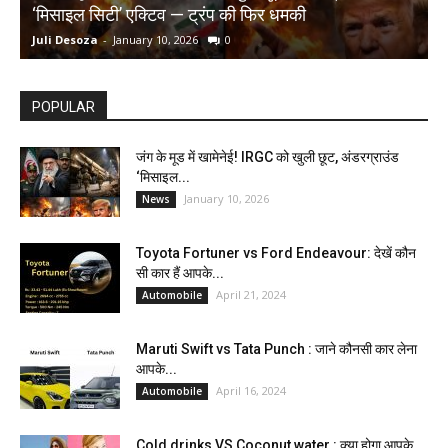
‘मिसाइल सिटी’ एक्टिव — ट्रंप की फिर धमकी
क
Juli Desoza
-
January 10, 2026
0
d
POPULAR
जंग के मूड में खामेनेई! IRGC को खुली छूट, अंडरग्राउंड
‘मिसाइल...
January 10, 2026
News
Toyota Fortuner vs Ford Endeavour: देखें कौन
सी कार हैं आपके...
April 21, 2024
Automobile
Maruti Swift vs Tata Punch : जाने कौनसी कार लेना
आपके...
April 16, 2024
Automobile
Cold drinks VS Coconut water : क्या होगा आपके