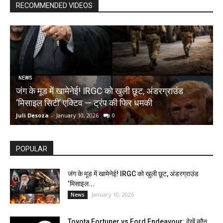
RECOMMENDED VIDEOS
NEWS
जंग के मूड में खामेनेई! IRGC को खुली छूट, अंडरग्राउंड
T
‘मिसाइल सिटी’ एक्टिव — ट्रंप की फिर धमकी
क
Juli Desoza
-
January 10, 2026
0
d
POPULAR
जंग के मूड में खामेनेई! IRGC को खुली छूट, अंडरग्राउंड
‘मिसाइल...
January 10, 2026
News
Toyota Fortuner vs Ford Endeavour: देखें कौन