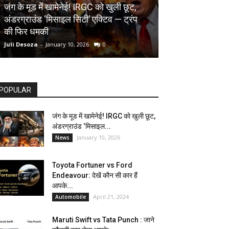
AUTOMOBILE
जंग के मूड में खामेनेई! IRGC को खुली छूट,
अंडरग्राउंड ‘मिसाइल सिटी’ एक्टिव — ट्रंप
Toyota Fortune
की फिर धमकी
देखें कौन सी कार ह
Juli Desoza
-
January 10, 2026
0
dhoni
-
April 21, 202
POPULAR
जंग के मूड में खामेनेई! IRGC को खुली छूट,
अंडरग्राउंड ‘मिसाइल...
January 10, 2026
News
Toyota Fortuner vs Ford
Endeavour: देखें कौन सी कार हैं
आपके...
April 21, 2024
Automobile
Maruti Swift vs Tata Punch : जाने