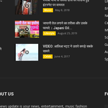
ट,
पंजाबी भाभी के सेक्सी डांस की वीडियो हुई
Li
इंटरनेट पर वायरल
E
May 8, 2018
Music
N
C
जापानी तेल लगाने का तरीका और उसके
फायदे । Japani Oil...
M
August 25, 2019
Lifestyle
S
G
VIDEO: आलिआ भट्ट ने उतारे कपड़े सबके
े
सामने
A
June 4, 2017
Celeb
Sp
OUT US
F
news update is your news, entertainment, music fashion