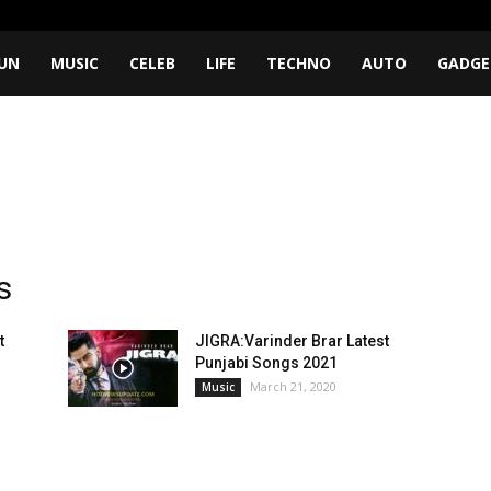
UN
MUSIC
CELEB
LIFE
TECHNO
AUTO
GADGE
s
t
JIGRA:Varinder Brar Latest
Punjabi Songs 2021
March 21, 2020
Music