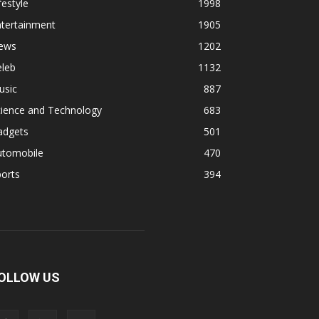
festyle
1998
ntertainment
1905
ews
1202
eleb
1132
usic
887
cience and Technology
683
adgets
501
utomobile
470
orts
394
OLLOW US