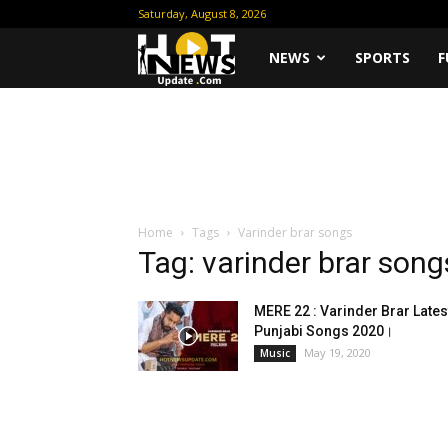
Saturday, August 8, 2026
Hot
NEWS
SPORTS
F
News
Update
Home
Tags
Varinder brar songs
Tag: varinder brar song
MERE 22 : Varinder Brar Lates
Punjabi Songs 2020।
May 19, 2020
Music