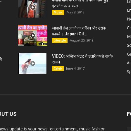
ट,
पंजाबी भाभी के सेक्सी डांस की वीडियो हुई
Li
इंटरनेट पर वायरल
E
May 8, 2018
Music
N
C
जापानी तेल लगाने का तरीका और उसके
फायदे । Japani Oil...
M
August 25, 2019
Lifestyle
S
G
VIDEO: आलिआ भट्ट ने उतारे कपड़े सबके
े
सामने
A
June 4, 2017
Celeb
Sp
OUT US
F
news update is your news, entertainment, music fashion