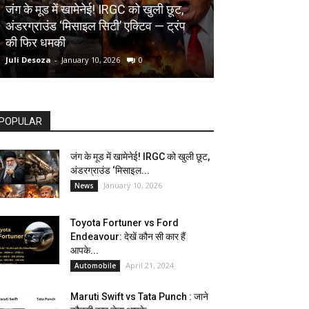
AUTOMOBILE
जंग के मूड में खामेनेई! IRGC को खुली छूट,
अंडरग्राउंड ‘मिसाइल सिटी’ एक्टिव — ट्रंप
Toyota Fortune
की फिर धमकी
देखें कौन सी कार ह
Juli Desoza
-
January 10, 2026
0
dhoni
-
April 21, 202
POPULAR
जंग के मूड में खामेनेई! IRGC को खुली छूट,
अंडरग्राउंड ‘मिसाइल...
January 10, 2026
News
Toyota Fortuner vs Ford
Endeavour: देखें कौन सी कार हैं
आपके...
April 21, 2024
Automobile
Maruti Swift vs Tata Punch : जाने