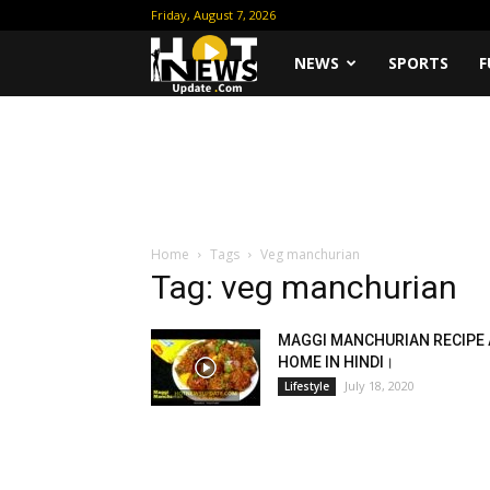
Friday, August 7, 2026
Hot
NEWS
SPORTS
F
News
Update
Home
Tags
Veg manchurian
Tag: veg manchurian
MAGGI MANCHURIAN RECIPE 
HOME IN HINDI।
July 18, 2020
Lifestyle