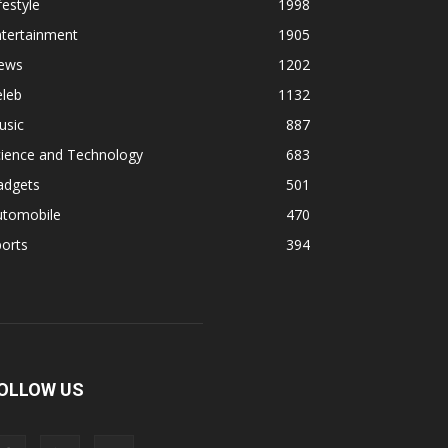
festyle
1998
ntertainment
1905
ews
1202
eleb
1132
usic
887
cience and Technology
683
adgets
501
utomobile
470
orts
394
OLLOW US