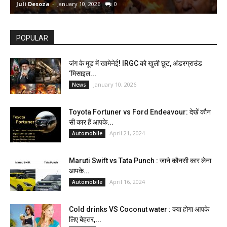
Juli Desoza
-
January 10, 2026
0
d
POPULAR
जंग के मूड में खामेनेई! IRGC को खुली छूट, अंडरग्राउंड
‘मिसाइल...
January 10, 2026
News
Toyota Fortuner vs Ford Endeavour: देखें कौन
सी कार हैं आपके...
April 21, 2024
Automobile
Maruti Swift vs Tata Punch : जाने कौनसी कार लेना
आपके...
April 16, 2024
Automobile
Cold drinks VS Coconut water : क्या होगा आपके
लिए बेहतर,...