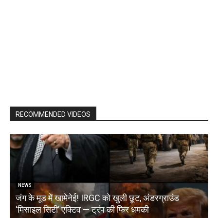
RECOMMENDED VIDEOS
NEWS
जंग के मूड में खामेनेई! IRGC को खुली छूट, अंडरग्राउंड
T
‘मिसाइल सिटी’ एक्टिव — ट्रंप की फिर धमकी
क