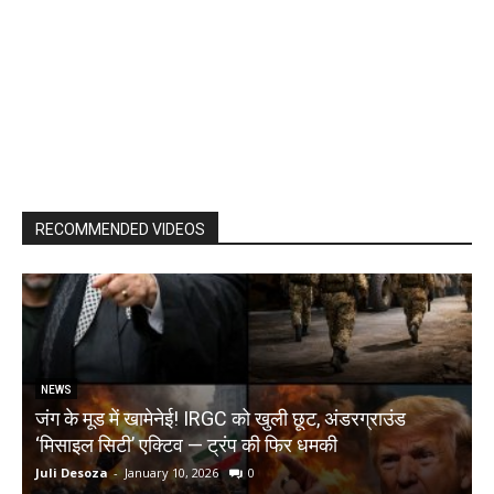
RECOMMENDED VIDEOS
NEWS
जंग के मूड में खामेनेई! IRGC को खुली छूट, अंडरग्राउंड
T
‘मिसाइल सिटी’ एक्टिव — ट्रंप की फिर धमकी
क
Juli Desoza
-
January 10, 2026
0
d