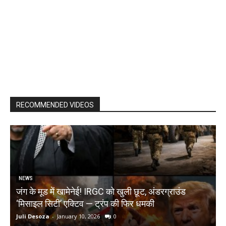
RECOMMENDED VIDEOS
NEWS
जंग के मूड में खामेनेई! IRGC को खुली छूट, अंडरग्राउंड
T
‘मिसाइल सिटी’ एक्टिव — ट्रंप की फिर धमकी
क
Juli Desoza
-
January 10, 2026
0
d