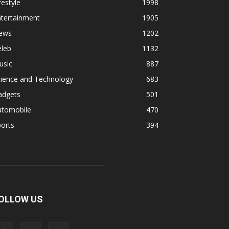
festyle
1998
ntertainment
1905
ews
1202
eleb
1132
usic
887
cience and Technology
683
adgets
501
utomobile
470
orts
394
OLLOW US