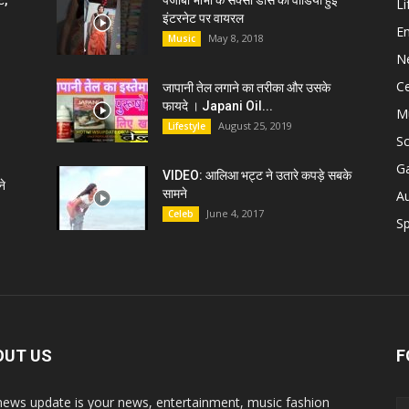
ट,
पंजाबी भाभी के सेक्सी डांस की वीडियो हुई
Li
इंटरनेट पर वायरल
E
May 8, 2018
Music
N
C
जापानी तेल लगाने का तरीका और उसके
फायदे । Japani Oil...
M
August 25, 2019
Lifestyle
S
G
VIDEO: आलिआ भट्ट ने उतारे कपड़े सबके
े
सामने
A
June 4, 2017
Celeb
Sp
OUT US
F
news update is your news, entertainment, music fashion