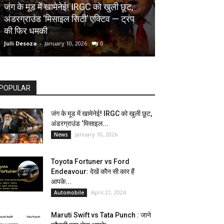
AUTOMOBILE
जंग के मूड में खामेनेई! IRGC को खुली छूट,
अंडरग्राउंड ‘मिसाइल सिटी’ एक्टिव — ट्रंप
Toyota Fortune
की फिर धमकी
देखें कौन सी कार ह
Juli Desoza
-
January 10, 2026
0
dhoni
-
April 21, 202
POPULAR
जंग के मूड में खामेनेई! IRGC को खुली छूट,
अंडरग्राउंड ‘मिसाइल...
January 10, 2026
News
Toyota Fortuner vs Ford
Endeavour: देखें कौन सी कार हैं
आपके...
April 21, 2024
Automobile
Maruti Swift vs Tata Punch : जाने