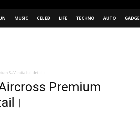
UN
MUSIC
CELEB
LIFE
TECHNO
AUTO
GADGE
ium SUV India full detail।
 Aircross Premium
tail।