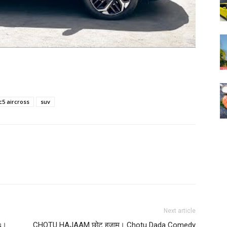
c5 aircross
suv
Next article
s।
CHOTU HAJAAM छोटू हजाम। Chotu Dada Comedy