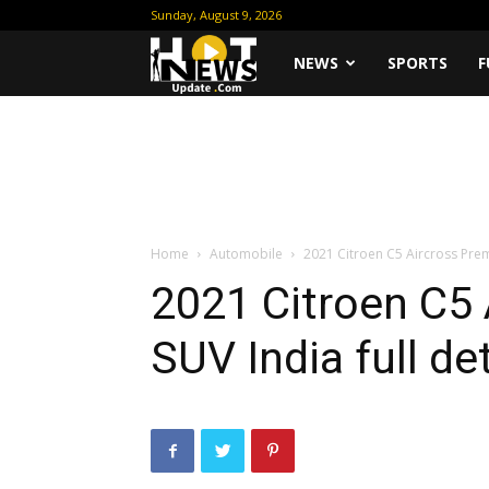
Sunday, August 9, 2026
Hot
NEWS
SPORTS
F
News
Update
Home
Automobile
2021 Citroen C5 Aircross Prem
2021 Citroen C5
SUV India full de