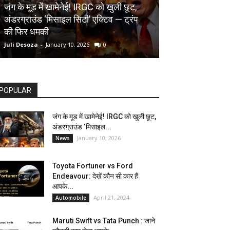
AUTOMOBILE
जंग के मूड में खामेनेई! IRGC को खुली छूट,
अंडरग्राउंड ‘मिसाइल सिटी’ एक्टिव — ट्रंप
Toyota Fortune
की फिर धमकी
देखें कौन सी कार ह
Juli Desoza
-
January 10, 2026
0
dhoni
-
April 21, 202
POPULAR
जंग के मूड में खामेनेई! IRGC को खुली छूट,
अंडरग्राउंड ‘मिसाइल...
January 10, 2026
News
Toyota Fortuner vs Ford
Endeavour: देखें कौन सी कार हैं
आपके...
April 21, 2024
Automobile
Maruti Swift vs Tata Punch : जाने