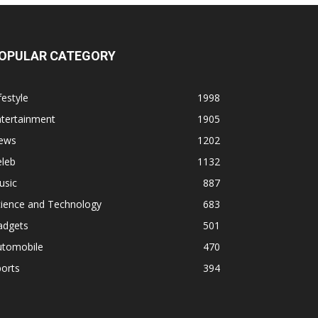
OPULAR CATEGORY
festyle
1998
ntertainment
1905
ews
1202
eleb
1132
usic
887
cience and Technology
683
adgets
501
utomobile
470
orts
394