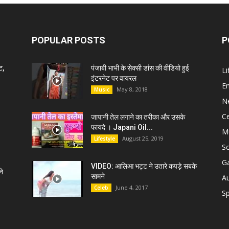
POPULAR POSTS
P
ट,
पंजाबी भाभी के सेक्सी डांस की वीडियो हुई
Li
इंटरनेट पर वायरल
E
May 8, 2018
Music
N
C
जापानी तेल लगाने का तरीका और उसके
फायदे । Japani Oil...
M
August 25, 2019
Lifestyle
S
G
VIDEO: आलिआ भट्ट ने उतारे कपड़े सबके
े
सामने
A
June 4, 2017
Celeb
Sp