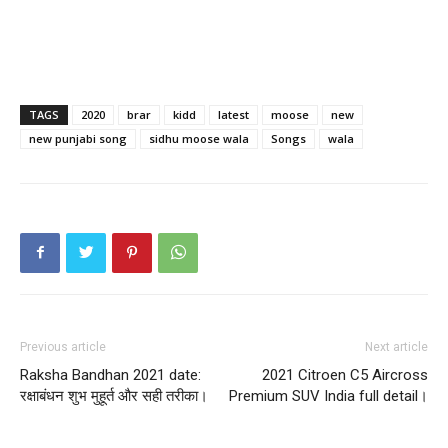
TAGS
2020
brar
kidd
latest
moose
new
new punjabi song
sidhu moose wala
Songs
wala
Previous article
Next article
Raksha Bandhan 2021 date:
2021 Citroen C5 Aircross
रक्षाबंधन शुभ मुहूर्त और सही तरीका।
Premium SUV India full detail।