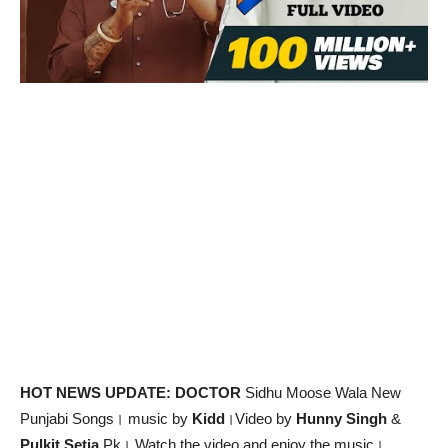
HOT NEWS UPDATE: DOCTOR
Sidhu Moose Wala New
Punjabi Songs। music by
Kidd
।Video by
Hunny Singh
&
Pulkit Setia
Pk। Watch the video and enjoy the music।