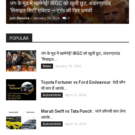
जंग के मूड में खामेनेई! IRGC को खुली छूट, अंडरग्राउंड
T
‘मिसाइल सिटी’ एक्टिव — ट्रंप की फिर धमकी
क
Juli Desoza
-
January 10, 2026
0
d
POPULAR
जंग के मूड में खामेनेई! IRGC को खुली छूट, अंडरग्राउंड
‘मिसाइल...
January 10, 2026
News
Toyota Fortuner vs Ford Endeavour: देखें कौन
सी कार हैं आपके...
April 21, 2024
Automobile
Maruti Swift vs Tata Punch : जाने कौनसी कार लेना
आपके...
April 16, 2024
Automobile