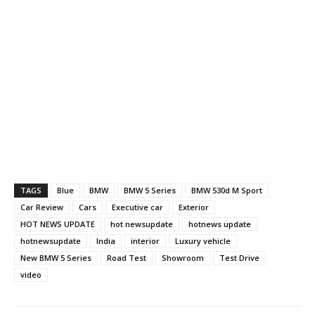
TAGS
Blue
BMW
BMW 5 Series
BMW 530d M Sport
Car Review
Cars
Executive car
Exterior
HOT NEWS UPDATE
hot newsupdate
hotnews update
hotnewsupdate
India
interior
Luxury vehicle
New BMW 5 Series
Road Test
Showroom
Test Drive
video