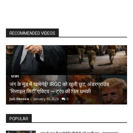
RECOMMENDED VIDEOS
NEWS
जंग के मूड में खामेनेई! IRGC को खुली छूट, अंडरग्राउंड
T
‘मिसाइल सिटी’ एक्टिव — ट्रंप की फिर धमकी
क
Juli Desoza
-
January 10, 2026
0
d
POPULAR