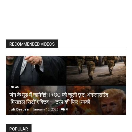
RECOMMENDED VIDEOS
NEWS
जंग के मूड में खामेनेई! IRGC को खुली छूट, अंडरग्राउंड
T
‘मिसाइल सिटी’ एक्टिव — ट्रंप की फिर धमकी
क
Juli Desoza
-
January 10, 2026
0
d
POPULAR