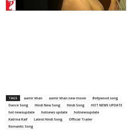
TAGS
aamir khan
aamir khan new movie
Bollywood song
Dance Song
Hindi New Song
Hindi Song
HOT NEWS UPDATE
hot newsupdate
hotnews update
hotnewsupdate
Katrina Kaif
Latest Hindi Song
Official Trailer
Romantic Song