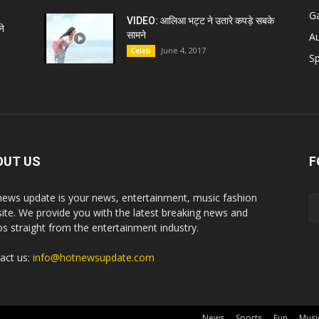
G
VIDEO: आलिआ भट्ट ने उतारे कपड़े सबके
े
सामने
A
June 4, 2017
Celeb
Sp
OUT US
F
news update is your news, entertainment, music fashion
ite. We provide you with the latest breaking news and
os straight from the entertainment industry.
act us:
info@hotnewsupdate.com
News
Sports
Fun
Musi