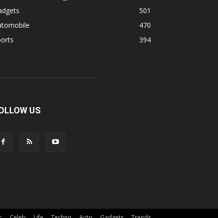
adgets
501
utomobile
470
orts
394
OLLOW US
c
Celeb
Life
Techno
Auto
Gadgets
Trends