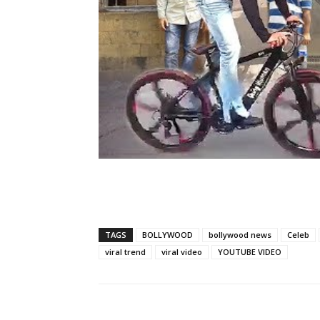
TAGS
BOLLYWOOD
bollywood news
Celeb
viral trend
viral video
YOUTUBE VIDEO