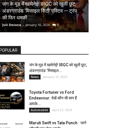
AUTOMOBILE
जंग के मूड में खामेनेई! IRGC को खुली छूट,
अंडरग्राउंड ‘मिसाइल सिटी’ एक्टिव — ट्रंप
Toyota Fortune
की फिर धमकी
देखें कौन सी कार ह
Juli Desoza
-
January 10, 2026
0
dhoni
-
April 21, 202
POPULAR
जंग के मूड में खामेनेई! IRGC को खुली छूट,
अंडरग्राउंड ‘मिसाइल...
January 10, 2026
News
Toyota Fortuner vs Ford
Endeavour: देखें कौन सी कार हैं
आपके...
April 21, 2024
Automobile
Maruti Swift vs Tata Punch : जाने