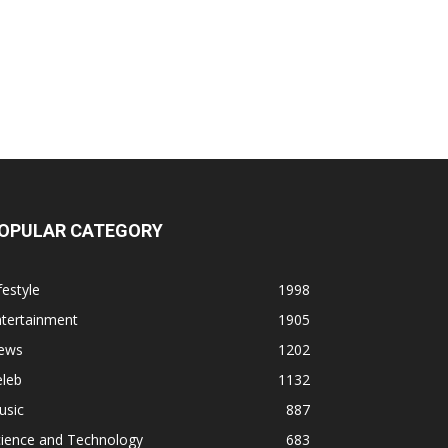
OPULAR CATEGORY
festyle
1998
ntertainment
1905
ews
1202
eleb
1132
usic
887
cience and Technology
683