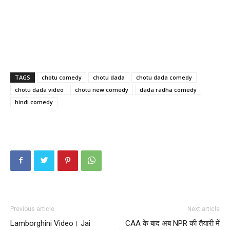
TAGS
chotu comedy
chotu dada
chotu dada comedy
chotu dada video
chotu new comedy
dada radha comedy
hindi comedy
Previous article
Next article
Lamborghini Video। Jai
CAA के बाद अब NPR की तैयारी में