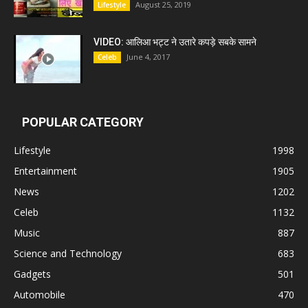
August 25, 2019
Lifestyle
VIDEO: आलिआ भट्ट ने उतारे कपड़े सबके सामने
June 4, 2017
Celeb
POPULAR CATEGORY
Lifestyle
1998
Entertainment
1905
News
1202
Celeb
1132
Music
887
Science and Technology
683
Gadgets
501
Automobile
470