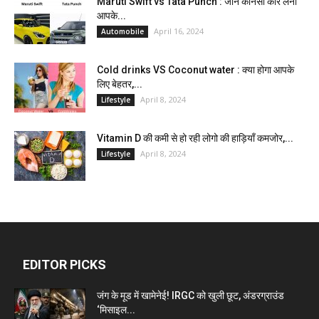
Maruti Swift vs Tata Punch : जाने कौनसी कार लेना
आपके...
April 16, 2024
Automobile
Cold drinks VS Coconut water : क्या होगा आपके
लिए बेहतर,...
April 8, 2024
Lifestyle
Vitamin D की कमी से हो रही लोगो की हाड़ियाँ कमजोर,...
April 8, 2024
Lifestyle
EDITOR PICKS
जंग के मूड में खामेनेई! IRGC को खुली छूट, अंडरग्राउंड
‘मिसाइल...