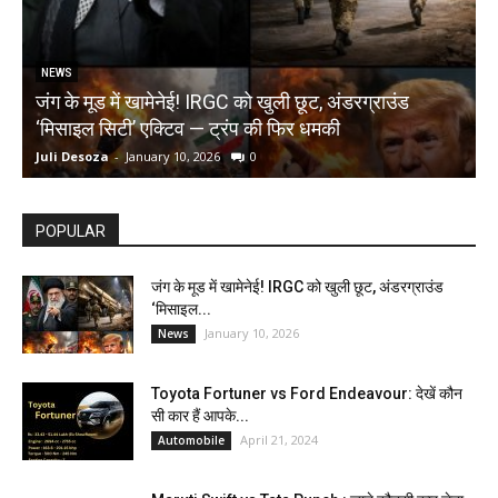
NEWS
जंग के मूड में खामेनेई! IRGC को खुली छूट, अंडरग्राउंड
T
‘मिसाइल सिटी’ एक्टिव — ट्रंप की फिर धमकी
क
Juli Desoza
-
January 10, 2026
0
d
POPULAR
जंग के मूड में खामेनेई! IRGC को खुली छूट, अंडरग्राउंड
‘मिसाइल...
January 10, 2026
News
Toyota Fortuner vs Ford Endeavour: देखें कौन
सी कार हैं आपके...
April 21, 2024
Automobile