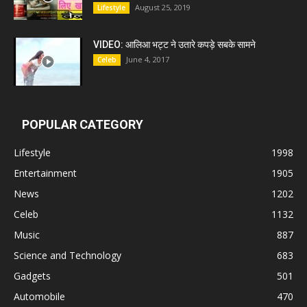
August 25, 2019
Lifestyle
VIDEO: आलिआ भट्ट ने उतारे कपड़े सबके सामने
June 4, 2017
Celeb
POPULAR CATEGORY
Lifestyle
1998
Entertainment
1905
News
1202
Celeb
1132
Music
887
Science and Technology
683
Gadgets
501
Automobile
470