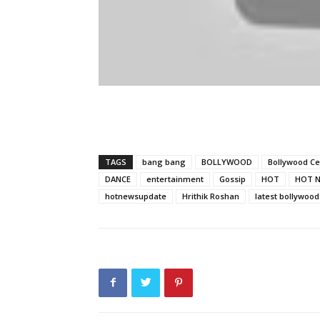
TAGS
bang bang
BOLLYWOOD
Bollywood C
DANCE
entertainment
Gossip
HOT
HOT 
hotnewsupdate
Hrithik Roshan
latest bollywoo