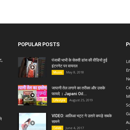
POPULAR POSTS
P
ट,
पंजाबी भाभी के सेक्सी डांस की वीडियो हुई
Li
इंटरनेट पर वायरल
E
May 8, 2018
Music
N
C
जापानी तेल लगाने का तरीका और उसके
फायदे । Japani Oil...
M
August 25, 2019
Lifestyle
S
G
VIDEO: आलिआ भट्ट ने उतारे कपड़े सबके
े
सामने
A
June 4, 2017
Celeb