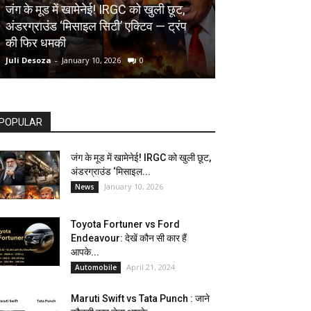
AUTOMOBILE
जंग के मूड में खामेनेई! IRGC को खुली छूट,
अंडरग्राउंड ‘मिसाइल सिटी’ एक्टिव — ट्रंप
Toyota Fortune
की फिर धमकी
देखें कौन सी कार ह
Juli Desoza
-
January 10, 2026
0
dhoni
-
April 21, 202
POPULAR
जंग के मूड में खामेनेई! IRGC को खुली छूट,
अंडरग्राउंड ‘मिसाइल...
January 10, 2026
News
Toyota Fortuner vs Ford
Endeavour: देखें कौन सी कार हैं
आपके...
April 21, 2024
Automobile
Maruti Swift vs Tata Punch : जाने