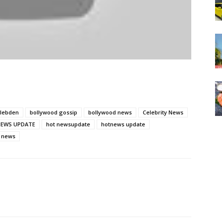
elebden
bollywood gossip
bollywood news
Celebrity News
NEWS UPDATE
hot newsupdate
hotnews update
d news