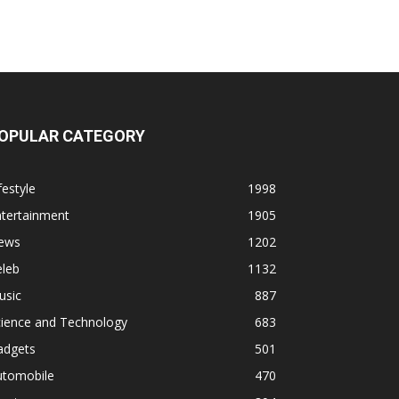
OPULAR CATEGORY
festyle
1998
ntertainment
1905
ews
1202
eleb
1132
usic
887
cience and Technology
683
adgets
501
utomobile
470