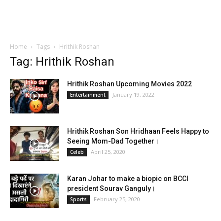
Home
Tags
Hrithik Roshan
Tag: Hrithik Roshan
Hrithik Roshan Upcoming Movies 2022
January 19, 2022
Entertainment
Hrithik Roshan Son Hridhaan Feels Happy to
Seeing Mom-Dad Together।
April 25, 2020
Celeb
Karan Johar to make a biopic on BCCI
president Sourav Ganguly।
February 25, 2020
Sports