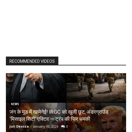
RECOMMENDED VIDEOS
NEWS
जंग के मूड में खामेनेई! IRGC को खुली छूट, अंडरग्राउंड
T
‘मिसाइल सिटी’ एक्टिव — ट्रंप की फिर धमकी
क
Juli Desoza
-
January 10, 2026
0
d