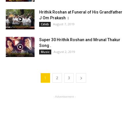
Hrithik Roshan at Funeral of His Grandfather
J Om Prakash ।
August 7, 2019
Celeb
Super 30 Hrithik Roshan and Mrunal Thakur
Song .
August 2, 2019
Music
1
2
3
- Advertisement -