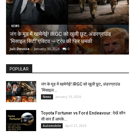
NEWS
जंग के मूड में खामेनेई! IRGC को खुली छूट, अंडरग्राउंड
T
‘मिसाइल सिटी’ एक्टिव — ट्रंप की फिर धमकी
क
Juli Desoza
-
January 10, 2026
0
d
POPULAR
जंग के मूड में खामेनेई! IRGC को खुली छूट, अंडरग्राउंड
‘मिसाइल...
January 10, 2026
News
Toyota Fortuner vs Ford Endeavour: देखें कौन
सी कार हैं आपके...
April 21, 2024
Automobile