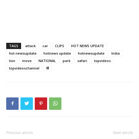
TAGS
attack
car
CLIPS
HOT NEWS UPDATE
hot newsupdate
hotnews update
hotnewsupdate
India
lion
move
NATIONAL
park
safari
topvideos
topvideoschannel
तो
Previous article
Next article