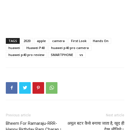
TAGS
2020
apple
camera
First Look
Hands On
huawei
Huawei P40
huawei p40 pro camera
huawei p40 pro review
SMARTPHONE
vs
Previous article
Next article
Bheem For Ramaraju-RRR-
अमूल बटर कैसे बनाया जाता है, खुद ही
Happy Birthday Ram Charan।
देख लीजिये।