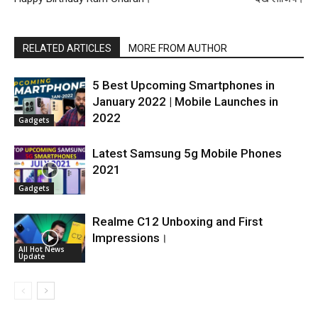
RELATED ARTICLES
MORE FROM AUTHOR
5 Best Upcoming Smartphones in
January 2022 | Mobile Launches in
2022
Gadgets
Latest Samsung 5g Mobile Phones
2021
Gadgets
Realme C12 Unboxing and First
Impressions।
All Hot News
Update