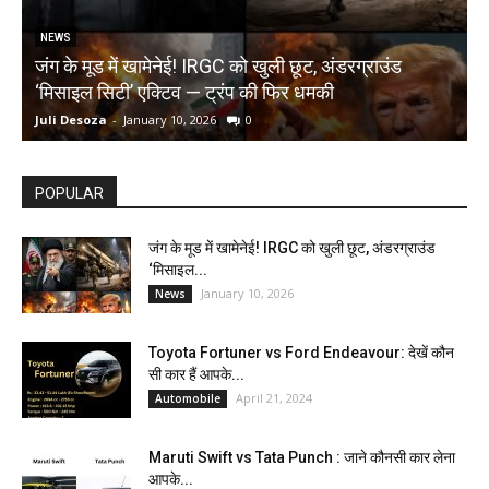
NEWS
जंग के मूड में खामेनेई! IRGC को खुली छूट, अंडरग्राउंड
T
‘मिसाइल सिटी’ एक्टिव — ट्रंप की फिर धमकी
क
Juli Desoza
-
January 10, 2026
0
d
POPULAR
जंग के मूड में खामेनेई! IRGC को खुली छूट, अंडरग्राउंड
‘मिसाइल...
January 10, 2026
News
Toyota Fortuner vs Ford Endeavour: देखें कौन
सी कार हैं आपके...
April 21, 2024
Automobile
Maruti Swift vs Tata Punch : जाने कौनसी कार लेना
आपके...