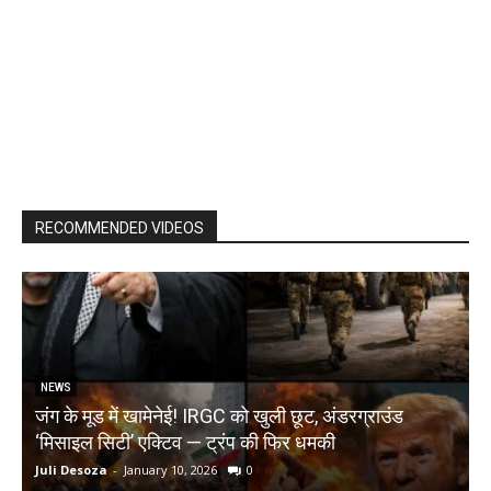
RECOMMENDED VIDEOS
NEWS
जंग के मूड में खामेनेई! IRGC को खुली छूट, अंडरग्राउंड
T
‘मिसाइल सिटी’ एक्टिव — ट्रंप की फिर धमकी
क
Juli Desoza
-
January 10, 2026
0
d