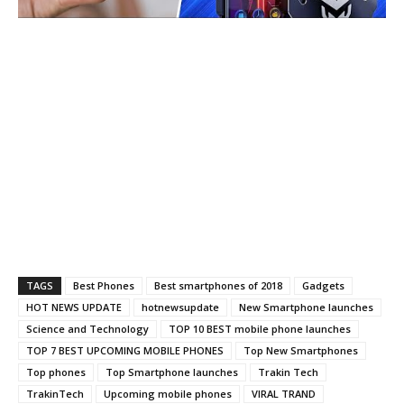
TAGS
Best Phones
Best smartphones of 2018
Gadgets
HOT NEWS UPDATE
hotnewsupdate
New Smartphone launches
Science and Technology
TOP 10 BEST mobile phone launches
TOP 7 BEST UPCOMING MOBILE PHONES
Top New Smartphones
Top phones
Top Smartphone launches
Trakin Tech
TrakinTech
Upcoming mobile phones
VIRAL TRAND