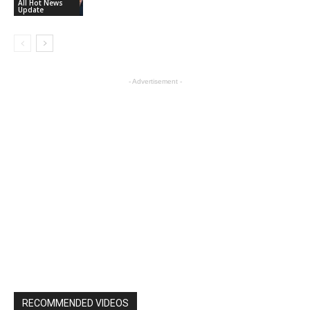
All Hot News
Update
- Advertisement -
RECOMMENDED VIDEOS