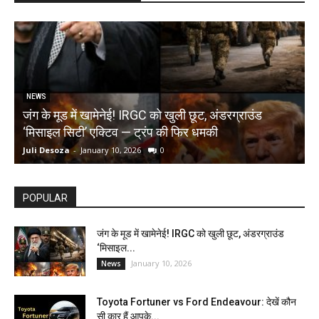
NEWS
जंग के मूड में खामेनेई! IRGC को खुली छूट, अंडरग्राउंड
T
‘मिसाइल सिटी’ एक्टिव — ट्रंप की फिर धमकी
क
Juli Desoza
-
January 10, 2026
0
d
POPULAR
जंग के मूड में खामेनेई! IRGC को खुली छूट, अंडरग्राउंड
‘मिसाइल...
January 10, 2026
News
Toyota Fortuner vs Ford Endeavour: देखें कौन
सी कार हैं आपके...