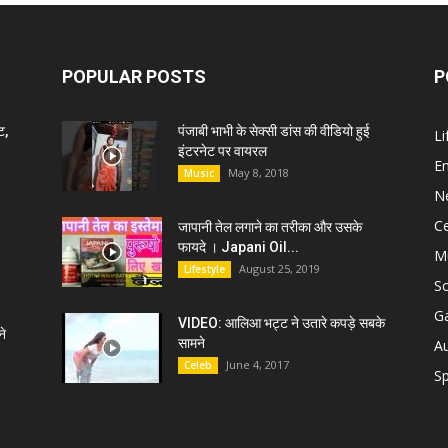
POPULAR POSTS
P
ट,
पंजाबी भाभी के सेक्सी डांस की वीडियो हुई
Li
इंटरनेट पर वायरल
E
May 8, 2018
Music
N
C
जापानी तेल लगाने का तरीका और उसके
फायदे । Japani Oil...
M
August 25, 2019
Lifestyle
S
G
VIDEO: आलिआ भट्ट ने उतारे कपड़े सबके
े
सामने
A
June 4, 2017
Celeb
Sp