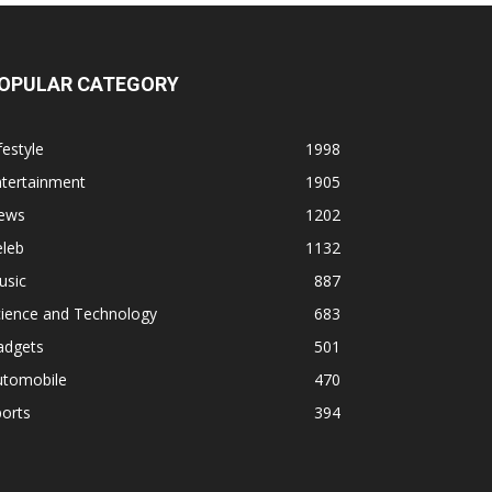
OPULAR CATEGORY
festyle
1998
ntertainment
1905
ews
1202
eleb
1132
usic
887
cience and Technology
683
adgets
501
utomobile
470
orts
394