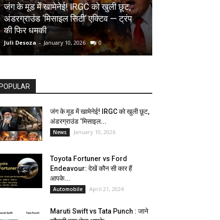
AUTOMOBILE
जंग के मूड में खामेनेई! IRGC को खुली छूट,
अंडरग्राउंड ‘मिसाइल सिटी’ एक्टिव — ट्रंप
Toyota Fortune
की फिर धमकी
देखें कौन सी कार ह
Juli Desoza
-
January 10, 2026
0
dhoni
-
April 21, 202
POPULAR
जंग के मूड में खामेनेई! IRGC को खुली छूट,
अंडरग्राउंड ‘मिसाइल...
January 10, 2026
News
Toyota Fortuner vs Ford
Endeavour: देखें कौन सी कार हैं
आपके...
April 21, 2024
Automobile
Maruti Swift vs Tata Punch : जाने