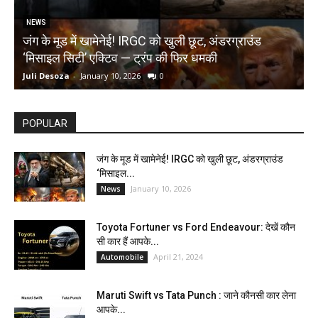
NEWS
जंग के मूड में खामेनेई! IRGC को खुली छूट, अंडरग्राउंड
T
‘मिसाइल सिटी’ एक्टिव — ट्रंप की फिर धमकी
क
Juli Desoza
-
January 10, 2026
0
d
POPULAR
जंग के मूड में खामेनेई! IRGC को खुली छूट, अंडरग्राउंड
‘मिसाइल...
January 10, 2026
News
Toyota Fortuner vs Ford Endeavour: देखें कौन
सी कार हैं आपके...
April 21, 2024
Automobile
Maruti Swift vs Tata Punch : जाने कौनसी कार लेना
आपके...