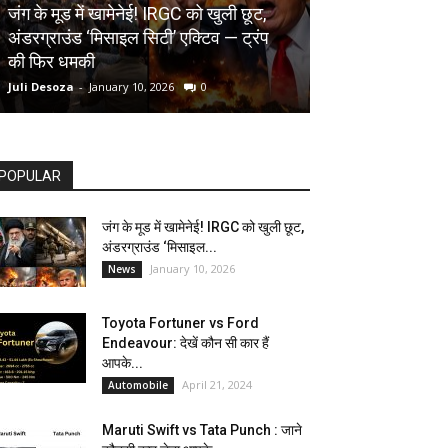
AUTOMOBILE
जंग के मूड में खामेनेई! IRGC को खुली छूट,
अंडरग्राउंड ‘मिसाइल सिटी’ एक्टिव — ट्रंप
Toyota Fortune
की फिर धमकी
देखें कौन सी कार ह
Juli Desoza
-
January 10, 2026
0
dhoni
-
April 21, 202
POPULAR
जंग के मूड में खामेनेई! IRGC को खुली छूट,
अंडरग्राउंड ‘मिसाइल...
January 10, 2026
News
Toyota Fortuner vs Ford
Endeavour: देखें कौन सी कार हैं
आपके...
April 21, 2024
Automobile
Maruti Swift vs Tata Punch : जाने