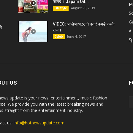
फायदे । Japani Oil...
M
August 25, 2019
Lifestyle
S
G
VIDEO: आलिआ भट्ट ने उतारे कपड़े सबके
े
सामने
A
June 4, 2017
Celeb
Sp
OUT US
F
news update is your news, entertainment, music fashion
ite. We provide you with the latest breaking news and
os straight from the entertainment industry.
act us:
info@hotnewsupdate.com