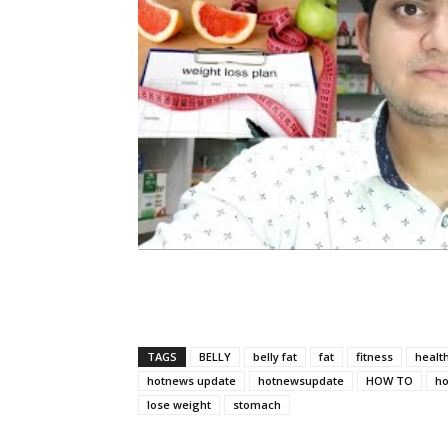
TAGS
BELLY
belly fat
fat
fitness
healt
hotnews update
hotnewsupdate
HOW TO
ho
lose weight
stomach