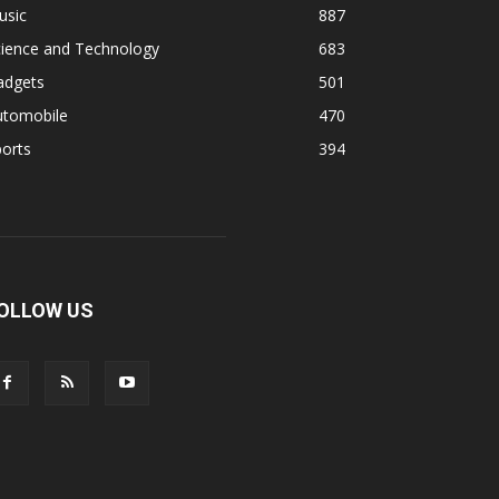
usic
887
cience and Technology
683
adgets
501
utomobile
470
orts
394
OLLOW US