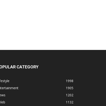
OPULAR CATEGORY
festyle
1998
ntertainment
1905
ews
1202
eleb
1132