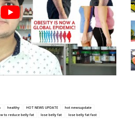
h
healthy
HOT NEWS UPDATE
hot newsupdate
w to reduce belly fat
lose belly fat
lose belly fat fast