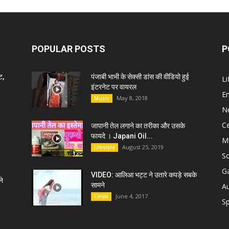
POPULAR POSTS
P
ट,
पंजाबी भाभी के सेक्सी डांस की वीडियो हुई
Li
इंटरनेट पर वायरल
E
May 8, 2018
Music
N
C
जापानी तेल लगाने का तरीका और उसके
फायदे । Japani Oil...
M
August 25, 2019
Lifestyle
S
G
VIDEO: आलिआ भट्ट ने उतारे कपड़े सबके
े
सामने
A
June 4, 2017
Celeb
Sp