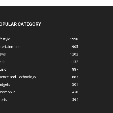
OPULAR CATEGORY
festyle
1998
ntertainment
1905
ews
1202
eleb
1132
usic
887
cience and Technology
683
adgets
501
utomobile
470
orts
394