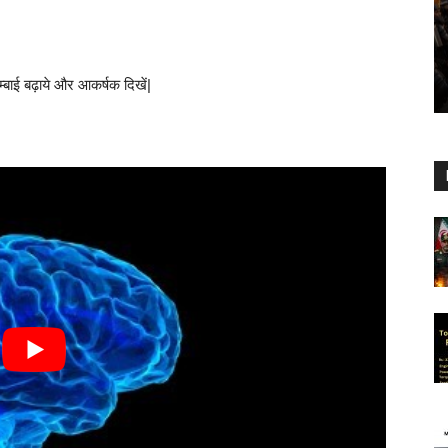
्बाई बढ़ाये और आकर्षक दिखें|