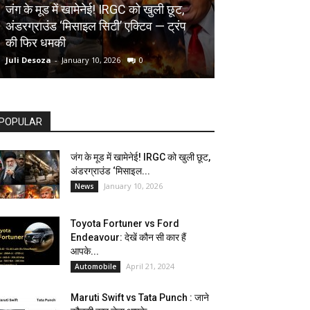
AUTOMOBILE
जंग के मूड में खामेनेई! IRGC को खुली छूट,
अंडरग्राउंड ‘मिसाइल सिटी’ एक्टिव — ट्रंप
Toyota Fortune
की फिर धमकी
देखें कौन सी कार ह
Juli Desoza
-
January 10, 2026
0
dhoni
-
April 21, 202
POPULAR
जंग के मूड में खामेनेई! IRGC को खुली छूट,
अंडरग्राउंड ‘मिसाइल...
January 10, 2026
News
Toyota Fortuner vs Ford
Endeavour: देखें कौन सी कार हैं
आपके...
April 21, 2024
Automobile
Maruti Swift vs Tata Punch : जाने