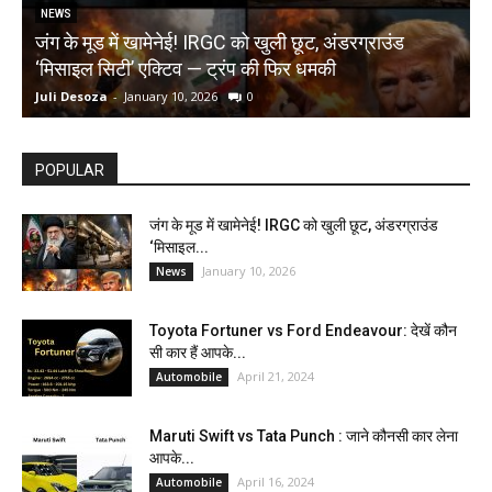
NEWS
जंग के मूड में खामेनेई! IRGC को खुली छूट, अंडरग्राउंड
T
‘मिसाइल सिटी’ एक्टिव — ट्रंप की फिर धमकी
क
Juli Desoza
-
January 10, 2026
0
d
POPULAR
जंग के मूड में खामेनेई! IRGC को खुली छूट, अंडरग्राउंड
‘मिसाइल...
January 10, 2026
News
Toyota Fortuner vs Ford Endeavour: देखें कौन
सी कार हैं आपके...
April 21, 2024
Automobile
Maruti Swift vs Tata Punch : जाने कौनसी कार लेना
आपके...
April 16, 2024
Automobile