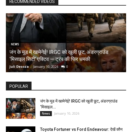
RECOMMENDED VIDEOS
NEWS
जंग के मूड में खामेनेई! IRGC को खुली छूट, अंडरग्राउंड
T
‘मिसाइल सिटी’ एक्टिव — ट्रंप की फिर धमकी
क
Juli Desoza
-
January 10, 2026
0
d
POPULAR
जंग के मूड में खामेनेई! IRGC को खुली छूट, अंडरग्राउंड
‘मिसाइल...
January 10, 2026
News
Toyota Fortuner vs Ford Endeavour: देखें कौन