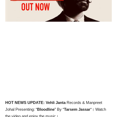
HOT NEWS UPDATE: Vehli Janta
Records & Manpreet
Johal Presenting: “
Bloodline
” By “
Tarsem Jassar
“। Watch
the video and enjoy the music।