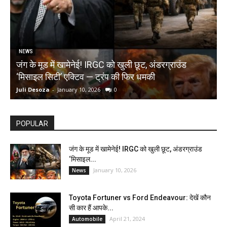
NEWS
जंग के मूड में खामेनेई! IRGC को खुली छूट, अंडरग्राउंड
T
‘मिसाइल सिटी’ एक्टिव — ट्रंप की फिर धमकी
क
Juli Desoza
-
January 10, 2026
0
d
POPULAR
जंग के मूड में खामेनेई! IRGC को खुली छूट, अंडरग्राउंड
‘मिसाइल...
January 10, 2026
News
Toyota Fortuner vs Ford Endeavour: देखें कौन
सी कार हैं आपके...
April 21, 2024
Automobile