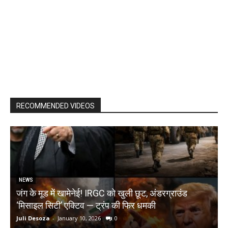
RECOMMENDED VIDEOS
NEWS
जंग के मूड में खामेनेई! IRGC को खुली छूट, अंडरग्राउंड
T
‘मिसाइल सिटी’ एक्टिव — ट्रंप की फिर धमकी
क
Juli Desoza
-
January 10, 2026
0
d