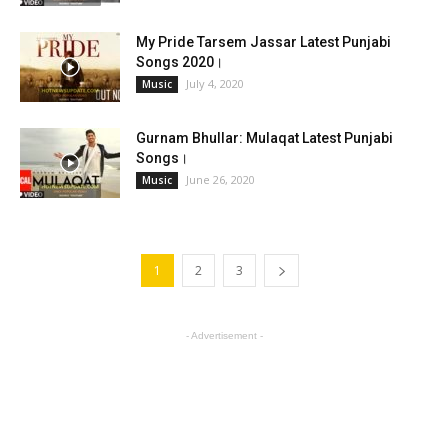
My Pride Tarsem Jassar Latest Punjabi
Songs 2020।
July 4, 2020
Music
Gurnam Bhullar: Mulaqat Latest Punjabi
Songs।
June 26, 2020
Music
1
2
3
- Advertisement -