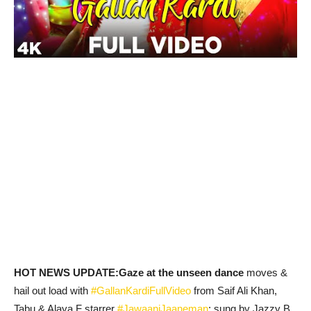
HOT NEWS UPDATE:
Gaze at the unseen dance
moves &
hail out load with
#GallanKardiFullVideo
from Saif Ali Khan,
Tabu & Alaya F starrer
#JawaaniJaaneman
; sung by Jazzy B