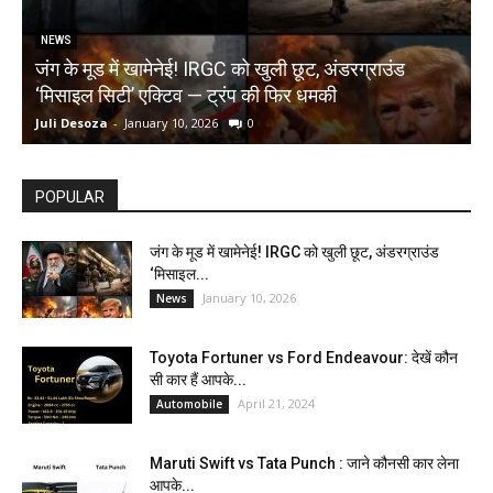
NEWS
जंग के मूड में खामेनेई! IRGC को खुली छूट, अंडरग्राउंड
T
‘मिसाइल सिटी’ एक्टिव — ट्रंप की फिर धमकी
क
Juli Desoza
-
January 10, 2026
0
d
POPULAR
जंग के मूड में खामेनेई! IRGC को खुली छूट, अंडरग्राउंड
‘मिसाइल...
January 10, 2026
News
Toyota Fortuner vs Ford Endeavour: देखें कौन
सी कार हैं आपके...
April 21, 2024
Automobile
Maruti Swift vs Tata Punch : जाने कौनसी कार लेना
आपके...