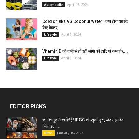
April 16, 2024
Automobile
Cold drinks VS Coconut water : क्या होगा आपके
लिए बेहतर,...
April 8, 2024
Lifestyle
Vitamin D की कमी से हो रही लोगो की हाड़ियाँ कमजोर,...
April 8, 2024
Lifestyle
EDITOR PICKS
जंग के मूड में खामेनेई! IRGC को खुली छूट, अंडरग्राउंड
‘मिसाइल...
January 10, 2026
News